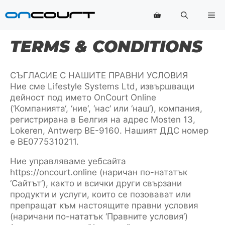
Преминаване
Ме
към
съдържанието
TERMS & CONDITIONS
СЪГЛАСИЕ С НАШИТЕ ПРАВНИ УСЛОВИЯ
Ние сме Lifestyle Systems Ltd, извършващи
дейност под името OnCourt Online
(‘Компанията‘, ‘ние‘, ‘нас‘ или ‘наш‘), компания,
регистрирана в Белгия на адрес Mosten 13,
Lokeren, Antwerp BE-9160. Нашият ДДС номер
е BE0775310211.
Ние управляваме уебсайта
https://oncourt.online (наричан по-нататък
‘Сайтът‘), както и всички други свързани
продукти и услуги, които се позовават или
препращат към настоящите правни условия
(наричани по-нататък ‘Правните условия‘)