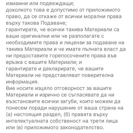
измамни или подвеждащи;
доколкото това е допустимо от приложимото
право, да се откаже от всички морални права
върху такова Подаване;
гарантирате, че всички такива Материали са
ваши оригинални или че разполагате с
необходимите права и лицензи за подаване на
такива Материали и че имате пълната власт да
ни предоставите горепосочените права във
връзка с вашите Материали; и
гарантирате и декларирате, че вашите
Материали не представляват поверителна
информация.
Вие носите изцяло отговорност за вашите
Материали и изрично се съгласявате да ни
възстановите всички загуби, които можем да
понесем поради нарушение от ваша страна на
(а) настоящия раздел, (б) правата върху
интелектуалната собственост на трети лица
или (в) приложимото законодателство.