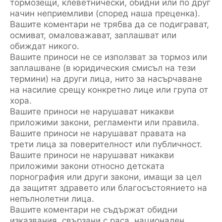
тормозещи, клеветнически, обидни или по друг
начин неприемливи (според наша преценка).
Вашите коментари не трябва да се подиграват,
осмиват, омаловажават, заплашват или
обиждат никого.
Вашите приноси не се използват за тормоз или
заплашване (в юридическия смисъл на тези
термини) на други лица, нито за насърчаване
на насилие срещу конкретно лице или група от
хора.
Вашите приноси не нарушават никакви
приложими закони, регламенти или правила.
Вашите приноси не нарушават правата на
трети лица за поверителност или публичност.
Вашите приноси не нарушават никакви
приложими закони относно детската
порнография или други закони, имащи за цел
да защитят здравето или благосъстоянието на
непълнолетни лица.
Вашите коментари не съдържат обидни
изказвания, свързани с раса, национален