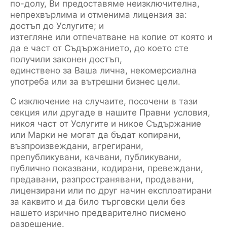
по-долу, Ви предоставяме неизключителна,
непрехвърлима и отменима лицензия за:
достъп до Услугите; и
изтегляне или отпечатване на копие от която и
да е част от Съдържанието, до което сте
получили законен достъп,
единствено за Ваша лична, некомерсиална
употреба или за вътрешни бизнес цели.
С изключение на случаите, посочени в тази
секция или другаде в нашите Правни условия,
никоя част от Услугите и никое Съдържание
или Марки не могат да бъдат копирани,
възпроизвеждани, агрегирани,
препубликувани, качвани, публикувани,
публично показвани, кодирани, превеждани,
предавани, разпространявани, продавани,
лицензирани или по друг начин експлоатирани
за каквито и да било търговски цели без
нашето изрично предварително писмено
разрешение.