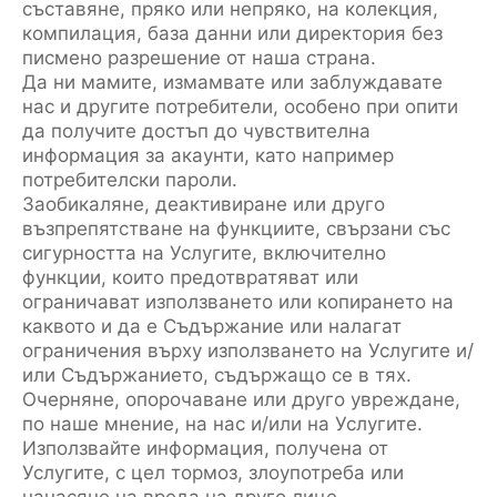
съставяне, пряко или непряко, на колекция,
компилация, база данни или директория без
писмено разрешение от наша страна.
Да ни мамите, измамвате или заблуждавате
нас и другите потребители, особено при опити
да получите достъп до чувствителна
информация за акаунти, като например
потребителски пароли.
Заобикаляне, деактивиране или друго
възпрепятстване на функциите, свързани със
сигурността на Услугите, включително
функции, които предотвратяват или
ограничават използването или копирането на
каквото и да е Съдържание или налагат
ограничения върху използването на Услугите и/
или Съдържанието, съдържащо се в тях.
Очерняне, опорочаване или друго увреждане,
по наше мнение, на нас и/или на Услугите.
Използвайте информация, получена от
Услугите, с цел тормоз, злоупотреба или
нанасяне на вреда на друго лице.