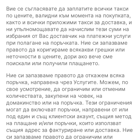
Вие се съгласявате да заплатите всички такси
по цените, валидни към момента на покупката,
както и всички приложими такси за доставка, и
ни упълномощавате да начислим тези суми на
избрания от Вас доставчик на платежни услуги
при полагане на поръчката. Ние си запазваме
правото да коригираме всякакви грешки или
неточности в цените, дори ако вече сме
поискали или получили плащането.
Ние си запазваме правото да откажем всяка
поръчка, направена чрез Услугите. Можем, по
свое усмотрение, да ограничим или отменим
количествата, закупени на човек, на
домакинство или на поръчка. Тези ограничения
могат да включват поръчки, направени от или
под един и същ клиентски акаунт, същия метод
на плащане и/или поръчки, които използват
същия адрес за фактуриране или доставка. Ние
си запазваме правото да ограничим или