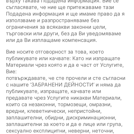
върху такава Подадена информация. Вие се
съгласявате, че ние ще притежаваме тази
Подадена информация и ще имаме право да я
използваме и разпространяваме без
ограничения за всякакви законни цели,
търговски или други, без да Ви уведомяваме
или да Ви изплащаме компенсация.
Вие носите отговорност за това, което
публикувате или качвате: Като ни изпращате
Материали чрез която и да е част от Услугите,
Вие:
потвърждавате, че сте прочели и сте съгласни
с нашите ‘ЗАБРАНЕНИ ДЕЙНОСТИ‘ и няма да
публикувате, изпращате, качвате или
предавате чрез Услугите никакви Материали,
които са незаконни, тормозещи, омразни,
вредни, клеветнически, непристойни,
заплашителни, обидни, дискриминационни,
заплашителни за което и да е лице или група,
сексуално експлицитни, неверни, неточни,