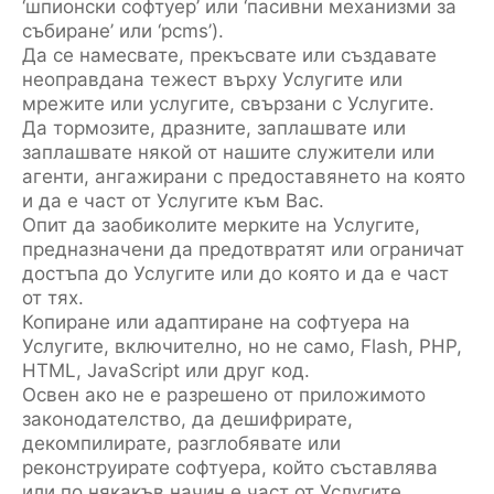
‘шпионски софтуер’ или ‘пасивни механизми за
събиране’ или ‘pcms’).
Да се намесвате, прекъсвате или създавате
неоправдана тежест върху Услугите или
мрежите или услугите, свързани с Услугите.
Да тормозите, дразните, заплашвате или
заплашвате някой от нашите служители или
агенти, ангажирани с предоставянето на която
и да е част от Услугите към Вас.
Опит да заобиколите мерките на Услугите,
предназначени да предотвратят или ограничат
достъпа до Услугите или до която и да е част
от тях.
Копиране или адаптиране на софтуера на
Услугите, включително, но не само, Flash, PHP,
HTML, JavaScript или друг код.
Освен ако не е разрешено от приложимото
законодателство, да дешифрирате,
декомпилирате, разглобявате или
реконструирате софтуера, който съставлява
или по някакъв начин е част от Услугите.