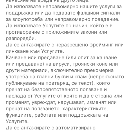
Да използвате неправомерно нашите услуги за
поддръжка или да подавате фалшиви сигнали
за злоупотреба или неправомерно поведение.
Да използвате Услугите по начин, който е в
противоречие с приложимите закони или
разпоредби.
Да се ангажирате с неразрешено фрейминг или
линкване към Услугите.
Качване или предаване (или опит за качване
или предаване) на вируси, троянски коне или
други материали, включително прекомерна
употреба на главни букви и спам (непрекъснато
публикуване на повтарящ се текст), които
пречат на безпрепятственото ползване и
наслада от Услугите от която и да е страна или
променят, увреждат, нарушават, изменят или
пречат на ползването, характеристиките,
функциите, работата или поддръжката на
Услугите.
Да се ангажирате с автоматизирано