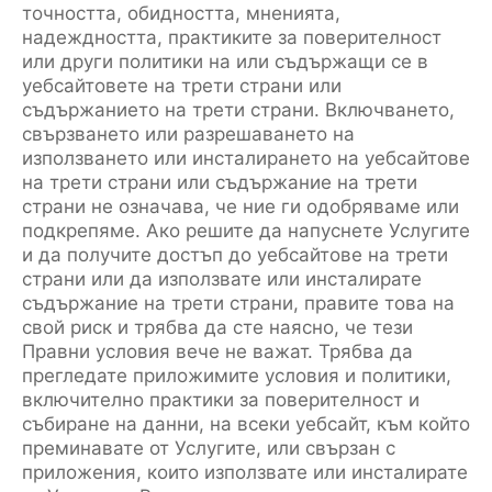
точността, обидността, мненията,
надеждността, практиките за поверителност
или други политики на или съдържащи се в
уебсайтовете на трети страни или
съдържанието на трети страни. Включването,
свързването или разрешаването на
използването или инсталирането на уебсайтове
на трети страни или съдържание на трети
страни не означава, че ние ги одобряваме или
подкрепяме. Ако решите да напуснете Услугите
и да получите достъп до уебсайтове на трети
страни или да използвате или инсталирате
съдържание на трети страни, правите това на
свой риск и трябва да сте наясно, че тези
Правни условия вече не важат. Трябва да
прегледате приложимите условия и политики,
включително практики за поверителност и
събиране на данни, на всеки уебсайт, към който
преминавате от Услугите, или свързан с
приложения, които използвате или инсталирате