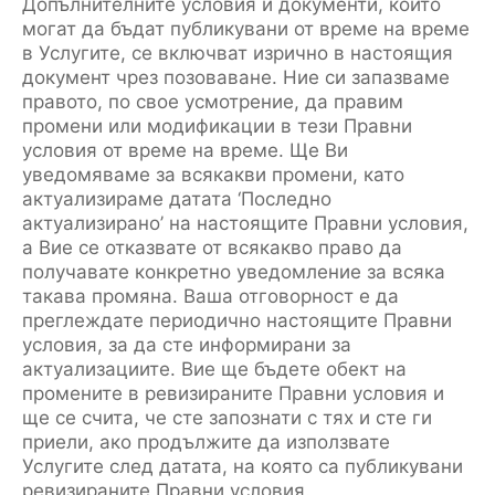
Допълнителните условия и документи, които
могат да бъдат публикувани от време на време
в Услугите, се включват изрично в настоящия
документ чрез позоваване. Ние си запазваме
правото, по свое усмотрение, да правим
промени или модификации в тези Правни
условия от време на време. Ще Ви
уведомяваме за всякакви промени, като
актуализираме датата ‘Последно
актуализирано’ на настоящите Правни условия,
а Вие се отказвате от всякакво право да
получавате конкретно уведомление за всяка
такава промяна. Ваша отговорност е да
преглеждате периодично настоящите Правни
условия, за да сте информирани за
актуализациите. Вие ще бъдете обект на
промените в ревизираните Правни условия и
ще се счита, че сте запознати с тях и сте ги
приели, ако продължите да използвате
Услугите след датата, на която са публикувани
ревизираните Правни условия.