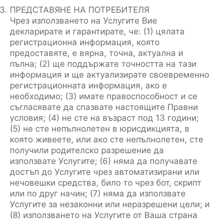
ПРЕДСТАВЯНЕ НА ПОТРЕБИТЕЛЯ
Чрез използването на Услугите Вие
декларирате и гарантирате, че: (1) цялата
регистрационна информация, която
предоставяте, е вярна, точна, актуална и
пълна; (2) ще поддържате точността на тази
информация и ще актуализирате своевременно
регистрационната информация, ако е
необходимо; (3) имате правоспособност и се
съгласявате да спазвате настоящите Правни
условия; (4) не сте на възраст под 13 години;
(5) не сте непълнолетен в юрисдикцията, в
която живеете, или ако сте непълнолетен, сте
получили родителско разрешение да
използвате Услугите; (6) няма да получавате
достъп до Услугите чрез автоматизирани или
нечовешки средства, било то чрез бот, скрипт
или по друг начин; (7) няма да използвате
Услугите за незаконни или неразрешени цели; и
(8) използването на Услугите от Ваша страна