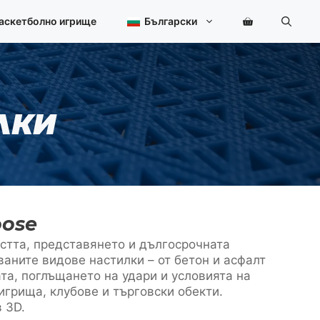
баскетболно игрище
Български
ЛКИ
oose
стта, представянето и дългосрочната
аните видове настилки – от бетон и асфалт
та, поглъщането на удари и условията на
игрища, клубове и търговски обекти.
 3D.