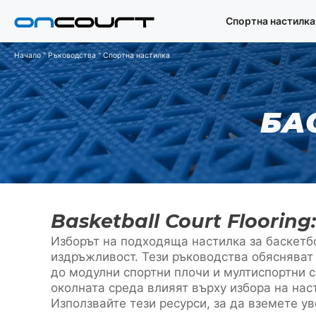
Преминаване
Спортна настилка
към
съдържанието
Начало
"
Ръководства
"
Спортна настилка
БА
Basketball Court Floorin
Изборът на подходяща настилка за баскетб
издръжливост. Тези ръководства обясняват 
до модулни спортни плочи и мултиспортни с
околната среда влияят върху избора на нас
Използвайте тези ресурси, за да вземете у