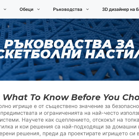
Обеци
Ръководства
3D дизайнер на 
РЪКОВОДСТВА ЗА
СКЕТБОЛНИ НАСТИ
g: What To Know Before You Ch
олно игрище е от съществено значение за безопасно
предимствата и ограниченията на най-често използв
истеми. Научете как сцеплението, отскокът на топка
тилка и кои решения са най-подходящи за домашни 
верени решения, преди да проектирате игрището си в