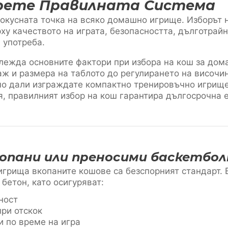
ерете Правилната Система
окусната точка на всяко домашно игрище. Изборът 
ху качеството на играта, безопасността, дълготрай
 употреба.
глежда основните фактори при избора на кош за до
аж и размера на таблото до регулирането на височи
мо дали изграждате компактно тренировъчно игрище
, правилният избор на кош гарантира дългосрочна 
копани или преносими баскетбол
грища вкопаните кошове са безспорният стандарт. 
бетон, като осигуряват:
ност
ри отскок
 по време на игра