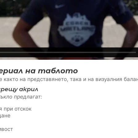
ериал на таблото
е както на представянето, така и на визуалния бала
срещу акрил
тъкло предлагат:
 при отскок
щане
ивост