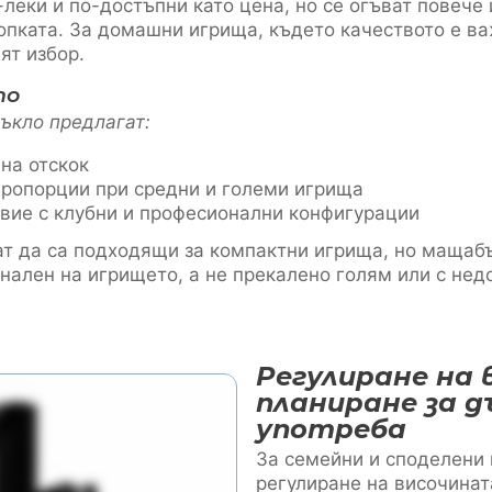
-леки и по-достъпни като цена, но се огъват повече
опката. За домашни игрища, където качеството е ва
ят избор.
то
тъкло предлагат:
на отскок
пропорции при средни и големи игрища
вие с клубни и професионални конфигурации
ат да са подходящи за компактни игрища, но мащаб
нален на игрището, а не прекалено голям или с нед
Регулиране на 
планиране за д
употреба
За семейни и споделени
регулиране на височинат