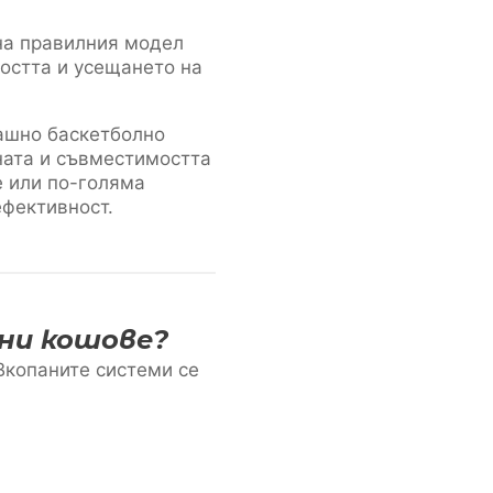
на правилния модел
ността и усещането на
машно баскетболно
ната и съвместимостта
 или по-голяма
ефективност.
ни кошове?
Вкопаните системи се