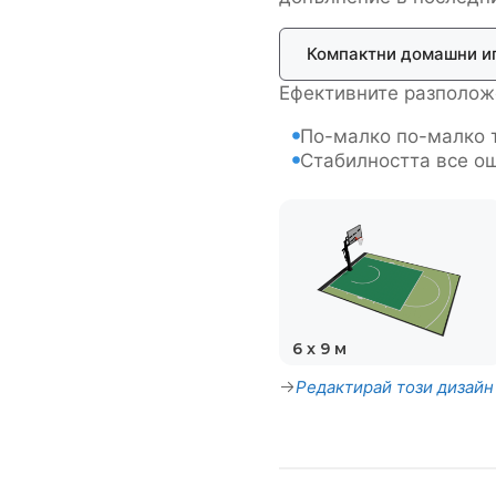
Компактни домашни и
Ефективните разположе
По-малко по-малко 
Стабилността все ощ
6 x 9 м
Редактирай този дизайн