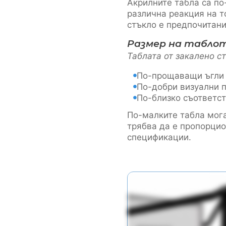
Акрилните табла са по
различна реакция на т
стъкло е предпочитани
Размер на табло
Таблата от закалено с
По-прощаващи ъгли 
По-добри визуални 
По-близко съответст
По-малките табла мог
трябва да е пропорцио
спецификации.