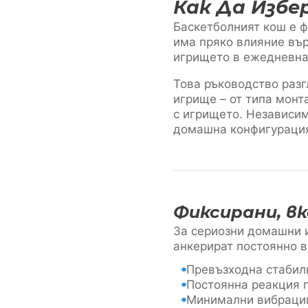
Как Да Изб
Баскетболният кош е ф
има пряко влияние вър
игрището в ежедневна
Това ръководство раз
игрище – от типа монт
с игрището. Независи
домашна конфигурация
Фиксирани, в
За сериозни домашни и
анкерират постоянно в 
Превъзходна стабил
Постоянна реакция п
Минимални вибрации