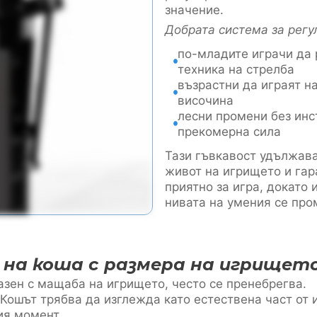
значение.
Добрата система за регу
по-младите играчи да 
техника на стрелба
възрастни да играят н
височина
лесни промени без инс
прекомерна сила
Тази гъвкавост удължав
живот на игрището и гар
приятно за игра, докато 
нивата на умения се про
 на коша с размера на игрищет
азен с мащаба на игрището, често се пренебрегва.
 Кошът трябва да изглежда като естествена част от 
ия момент.