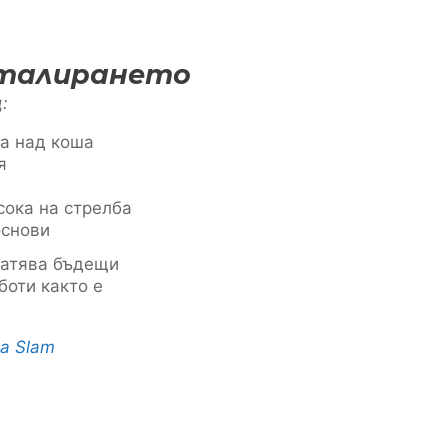
сталирането
:
та над коша
я
сока на стрелба
основи
ратява бъдещи
боти както е
a Slam