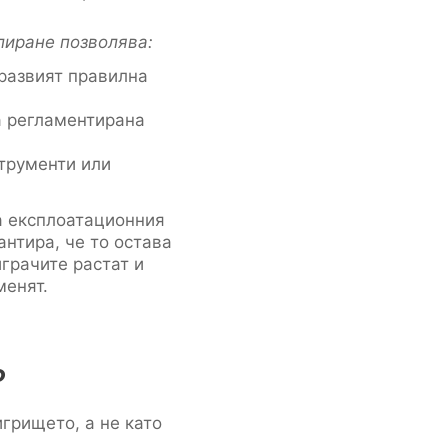
лиране позволява:
развият правилна
а регламентирана
трументи или
а експлоатационния
антира, че то остава
играчите растат и
менят.
о
игрището, а не като