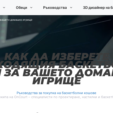
Обеци
Ръководства
3D дизайнер на 
а вашето домашно игрище
КАК ДА ИЗБЕРЕТЕ
ХОДЯЩИЯ БАСКЕТБ
 ЗА ВАШЕТО ДОМ
ИГРИЩЕ
Ръководства за покупка на баскетболни кошове
екипа на OnCourt – специалисти по проектиране, настилки и баске