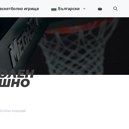
баскетболно игрище
Български
ОЛЕН
АШНО
тболни кошове