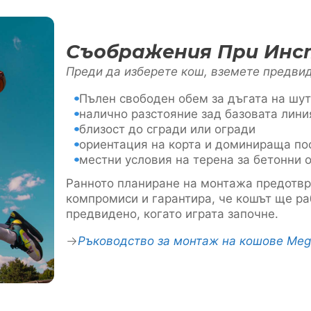
Съображения При Ин
Преди да изберете кош, вземете предвид
Пълен свободен обем за дъгата на шу
налично разстояние зад базовата лини
близост до сгради или огради
ориентация на корта и доминираща по
местни условия на терена за бетонни 
Ранното планиране на монтажа предотв
компромиси и гарантира, че кошът ще ра
предвидено, когато играта започне.
Ръководство за монтаж на кошове Meg