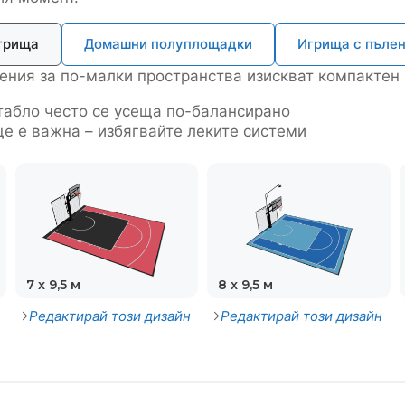
грища
Домашни полуплощадки
Игрища с пъле
ния за по-малки пространства изискват компактен 
табло често се усеща по-балансирано
е е важна – избягвайте леките системи
7 x 9,5 м
8 x 9,5 м
Редактирай този дизайн
Редактирай този дизайн