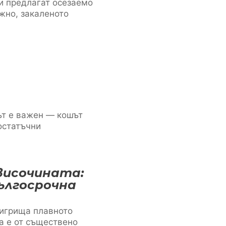
 и предлагат осезаемо
жно, закаленото
ът е важен — кошът
остатъчни
височината:
ългосрочна
 игрища плавното
а е от съществено