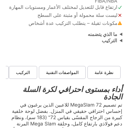
FIBA/NBA
ارتفاع قابل للتعديل لمختلف الأعمار ومستويات المهارة
ليست سلة محمولة أو مثبتة على السطح
مكونات ثقيلة – يتطلب التركيب عدة أشخاص
ما الذي يتضمنه
التركيب
نظرة عامة
المواصفات التقنية
التركيب
ا
أداء بمستوى احترافي لكرة السلة
الجادة
تم تصميم MegaSlam 72 للاعبين الذين يرغبون في
إحساس احترافي حقيقي في المنزل. بفضل لوحة خلفية
كبيرة من الزجاج المقسّى بقياس 72" (183 سم)، ونظام
دعم فولاذي بارتفاع كامل، وحلقة Mega Slam المرنة