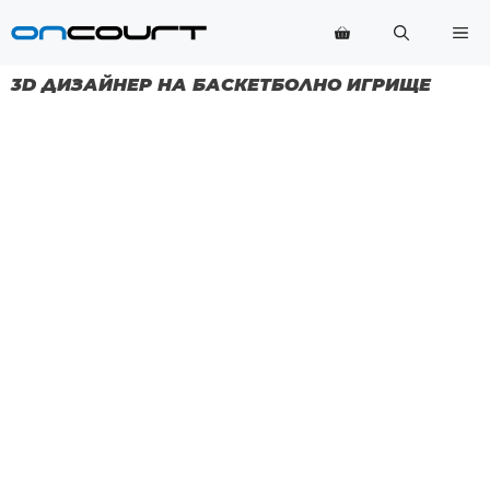
Преминаване
Ме
към
съдържанието
3D ДИЗАЙНЕР НА БАСКЕТБОЛНО ИГРИЩЕ