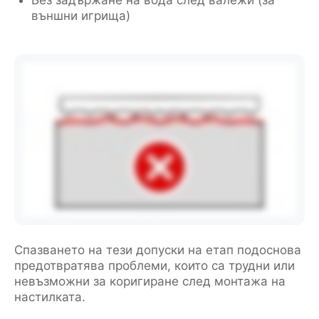
Без задържане на вода след валежи (за
външни игрища)
Спазването на тези допуски на етап подоснова
предотвратява проблеми, които са трудни или
невъзможни за коригиране след монтажа на
настилката.