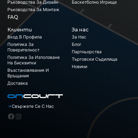
Ръководства За Дизайн
Баскетболно Игрище
Ръководства За Монтаж
FAQ
Клиенти
За нас
Вход В Профила
За Нас
Политика За
Блог
Поверителност
Партньорства
Политика За Използване
Търговски Съдилища
На Бисквитки
Новини
Възстановявания И
Връщания
Доставка
Свържете Се С Нас
Фейсбук
Инстаграм