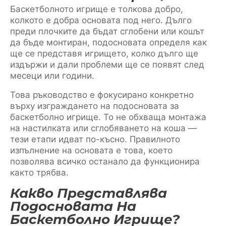
Баскетболното игрище е толкова добро,
колкото е добра основата под него. Дълго
преди плочките да бъдат сглобени или кошът
да бъде монтиран, подосновата определя как
ще се представя игрището, колко дълго ще
издържи и дали проблеми ще се появят след
месеци или години.
Това ръководство е фокусирано конкретно
върху изграждането на подосновата за
баскетболно игрище. То не обхваща монтажа
на настилката или сглобяването на коша —
тези етапи идват по-късно. Правилното
изпълнение на основата е това, което
позволява всичко останало да функционира
както трябва.
Какво Представлява
Подосновата На
Баскетболно Игрище?