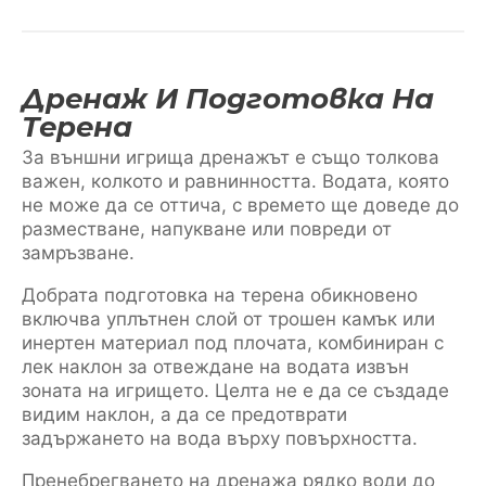
Дренаж И Подготовка На
Терена
За външни игрища дренажът е също толкова
важен, колкото и равнинността. Водата, която
не може да се оттича, с времето ще доведе до
разместване, напукване или повреди от
замръзване.
Добрата подготовка на терена обикновено
включва уплътнен слой от трошен камък или
инертен материал под плочата, комбиниран с
лек наклон за отвеждане на водата извън
зоната на игрището. Целта не е да се създаде
видим наклон, а да се предотврати
задържането на вода върху повърхността.
Пренебрегването на дренажа рядко води до