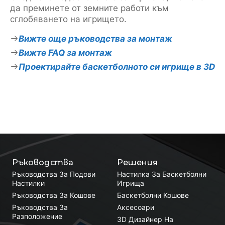
да преминете от земните работи към
сглобяването на игрището.
Вижте още ръководства за монтаж
Вижте FAQ за монтаж
Проектирайте баскетболното си игрище в 3D
Ръководства
Решения
Ръководства За Подови
Настилка За Баскетболни
Настилки
Игрища
Ръководства За Кошове
Баскетболни Кошове
Ръководства За
Аксесоари
Разположение
3D Дизайнер На