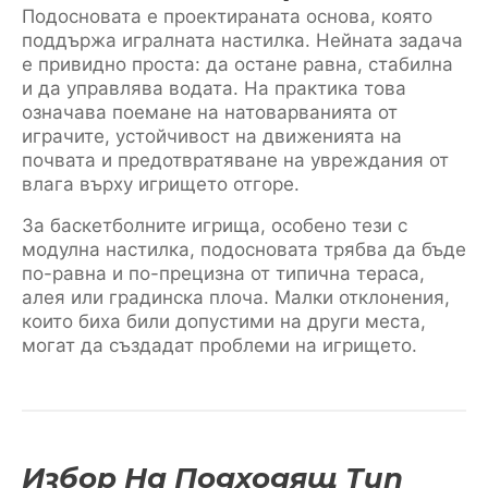
Подосновата е проектираната основа, която
поддържа игралната настилка. Нейната задача
е привидно проста: да остане равна, стабилна
и да управлява водата. На практика това
означава поемане на натоварванията от
играчите, устойчивост на движенията на
почвата и предотвратяване на увреждания от
влага върху игрището отгоре.
За баскетболните игрища, особено тези с
модулна настилка, подосновата трябва да бъде
по-равна и по-прецизна от типична тераса,
алея или градинска плоча. Малки отклонения,
които биха били допустими на други места,
могат да създадат проблеми на игрището.
Избор На Подходящ Тип