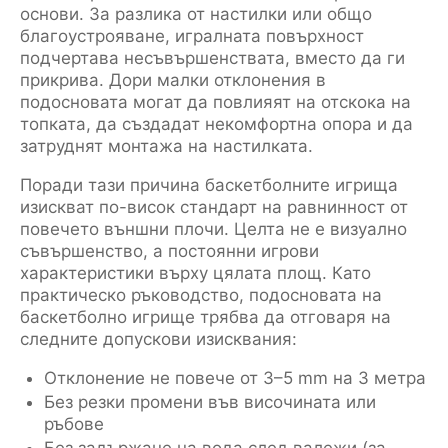
основи. За разлика от настилки или общо
благоустрояване, игралната повърхност
подчертава несъвършенствата, вместо да ги
прикрива. Дори малки отклонения в
подосновата могат да повлияят на отскока на
топката, да създадат некомфортна опора и да
затруднят монтажа на настилката.
Поради тази причина баскетболните игрища
изискват по-висок стандарт на равнинност от
повечето външни плочи. Целта не е визуално
съвършенство, а постоянни игрови
характеристики върху цялата площ. Като
практическо ръководство, подосновата на
баскетболно игрище трябва да отговаря на
следните допускови изисквания:
Отклонение не повече от 3–5 mm на 3 метра
Без резки промени във височината или
ръбове