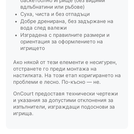
баскетболно игрище (без видими
вдлъбнатини или ръбове)
Суха, чиста и без отпадъци
Добре дренирана, без задържане на
вода след валежи
Изградена с правилните размери и
ориентация за оформлението на
игрището
Ако някой от тези елементи е несигурен,
отстранете го преди монтажа на
настилката. На този етап коригирането на
проблеми е лесно. По-късно — не.
OnCourt предоставя технически чертежи
и указания за допустими отклонения за
изпълнители, изграждащи подоснови за
игрища.