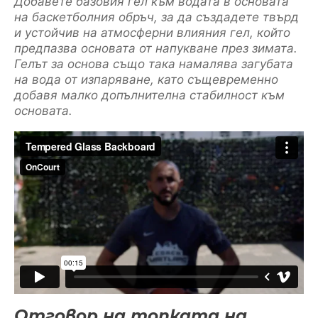
Добавете базовия гел към водата в основата
на баскетболния обръч, за да създадете твърд
и устойчив на атмосферни влияния гел, който
предпазва основата от напукване през зимата.
Гелът за основа също така намалява загубата
на вода от изпаряване, като същевременно
добавя малко допълнителна стабилност към
основата.
Отговор на топката на