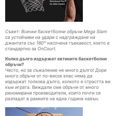
Съвет: Всички баскетболни обръчи Mega Slam
са устойчиви на удари с надграждане на
джантата със 180° насочена гъвкавост, което е
стандартно за OnCourt.
Колко дълго издържат евтините баскетболни
обръчи?
Често, но за съжаление не много дълго! Дори
много обръчи от по-висок клас няма да
издържат толкова дълго, колкото е страстта ви
към играта. Виждали сме обръчи от много
реномирани производители, които почти се
разпадат в рамките на една година навън.