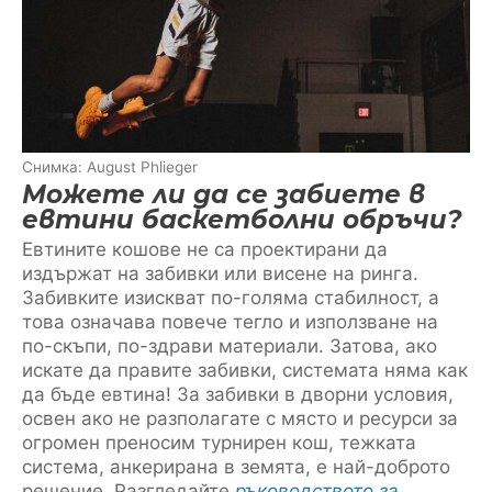
Снимка: August Phlieger
Можете ли да се забиете в
евтини баскетболни обръчи?
Евтините кошове не са проектирани да
издържат на забивки или висене на ринга.
Забивките изискват по-голяма стабилност, а
това означава повече тегло и използване на
по-скъпи, по-здрави материали. Затова, ако
искате да правите забивки, системата няма как
да бъде евтина! За забивки в дворни условия,
освен ако не разполагате с място и ресурси за
огромен преносим турнирeн кош, тежката
система, анкерирана в земята, е най-доброто
решение. Разгледайте
ръководството за