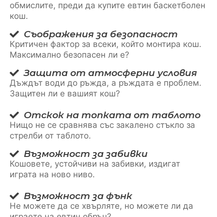
обмислите, преди да купите евтин баскетболен
кош.
Съображения за безопасност
Критичен фактор за всеки, който монтира кош.
Максимално безопасен ли е?
Защита от атмосферни условия
Дъждът води до ръжда, а ръждата е проблем.
Защитен ли е вашият кош?
Отскок на топката от таблото
Нищо не се сравнява със закалено стъкло за
стрелби от таблото.
Възможност за забивки
Кошовете, устойчиви на забивки, издигат
играта на ново ниво.
Възможност за фънк
Не можете да се хвърляте, но можете ли да
играете на евтин обръч?