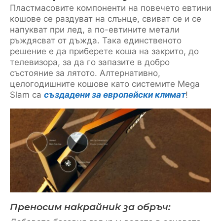
Пластмасовите компоненти на повечето евтини
кошове се раздуват на слънце, свиват се и се
напукват при лед, а по-евтините метали
ръждясват от дъжда. Така единственото
решение е да приберете коша на закрито, до
телевизора, за да го запазите в добро
състояние за лятото. Алтернативно,
целогодишните кошове като системите Mega
Slam са
създадени за европейски климат
!
Преносим накрайник за обръч: