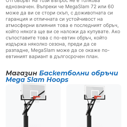
Отговорът на този въпрос не е толкова
еднозначен. Въпреки че MegaSlam 72 или 60
може да ви се стори скъп, с доживотната си
гаранция и отличната си устойчивост на
атмосферни влияния това е последният обръч,
който някога ще ви се наложи да купувате. Ако
съпоставите това с по-евтин обръч, който
издържа няколко сезона, преди да се
разпадне, MegaSlam може да се окаже по-
евтиният вариант в дългосрочен план.
Магазин
Баскетболни обръчи
Mega Slam Hoops