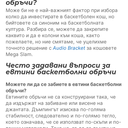
обръчи?
Може би не е най-важният фактор при избора
колко да инвестирате в баскетболен кош, но
бийтовете са синоним на баскетболната
култура. Разбира се, можете да закрепите
каквито и да е колони към коша, както
пожелаете, но ние смятаме, че уцелихме
точното решение с
Audio Bracket
за кошовете
Mega Slam.
Често задавани въпроси за
евтини баскетболни обръчи
Можете ли да се забиете в евтини баскетболни
обръчи?
Евтините обръчи не са конструирани така, че
да издържат на забиване или висене на
джантата. Дъмпингът изисква по-голяма
стабилност, следователно и по-голямо тегло,
което означава, че се използват по-скъпи и по-