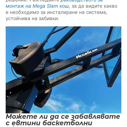
монтаж на Mega Slam кош
, за да видите какво
е необходимо за инсталиране на система,
устойчива на забивки.
Можете ли да се забавлявате
с евтини баскетболни