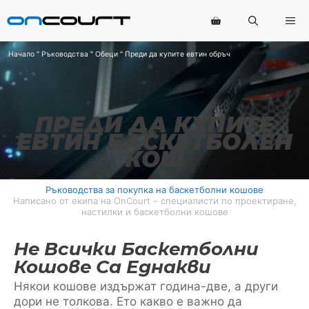
Преминаване
Ме
към
съдържанието
Начало
"
Ръководства
"
Обеци
"
Преди да купите евтин обръч
ПРЕДИ ДА КУПИТЕ
ЕВТИН БАСКЕТБОЛЕН
КОШ
Ръководства за покупка на баскетболни кошове
Написано от екипа на OnCourt – специалисти по проектиране,
настилки и баскетболни кошове
Не Всички Баскетболни
Кошове Са Еднакви
Някои кошове издържат година-две, а други
дори не толкова. Ето какво е важно да