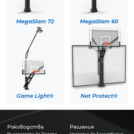
MegaSlam 72
MegaSlam 60
Game Light®
Net Protect®
Ръководства
Решения
Ръководства За Подови
Настилка За Баскетболни