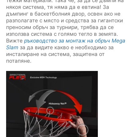
тежки материали. Така че, за да се дъмпи на
някоя система, тя няма да е евтина! За
дъмпинг в баскетболния двор, освен ако не
разполагате с място и средства за гигантски
преносим обръч за турнири, трябва да се
използва система с голямо тегло в земята.
Вижте
ръководство за монтаж на обръч Mega
Slam
за да видите какво е необходимо за
инсталиране на система, защитена от
потапяне.