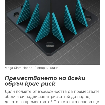
Mega Slam Hoops 12 опорни клина
Преместването на всеки
обръч крие риск
Дали ползите от възможността да премествате
обръча си надвишават риска той да падне,
докато го премествате? По-тежката основа ще