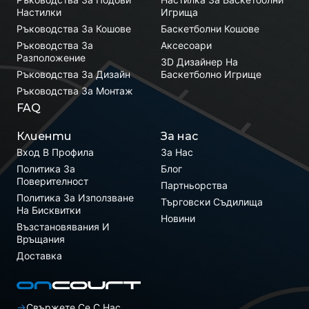
Настилки
Игрища
Ръководства За Кошове
Баскетболни Кошове
Ръководства За
Аксесоари
Разположение
3D Дизайнер На
Ръководства За Дизайн
Баскетболно Игрище
Ръководства За Монтаж
FAQ
Клиенти
За нас
Вход В Профила
За Нас
Политика За
Блог
Поверителност
Партньорства
Политика За Използване
Търговски Съдилища
На Бисквитки
Новини
Възстановявания И
Връщания
Доставка
Свържете Се С Нас