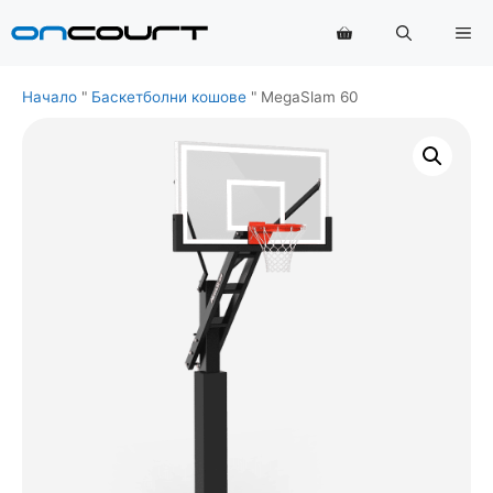
Преминаване
Ме
към
съдържанието
Начало
"
Баскетболни кошове
"
MegaSlam 60