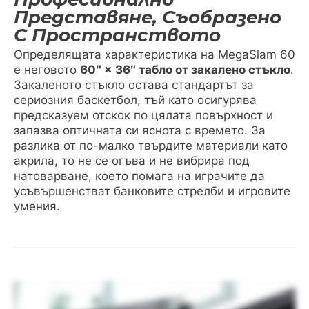
Представяне, Съобразено
С Пространството
Определящата характеристика на MegaSlam 60
е неговото
60″ × 36″ табло от закалено стъкло
.
Закаленото стъкло остава стандартът за
сериозния баскетбол, тъй като осигурява
предсказуем отскок по цялата повърхност и
запазва оптичната си яснота с времето. За
разлика от по-малко твърдите материали като
акрила, то не се огъва и не вибрира под
натоварване, което помага на играчите да
усъвършенстват банковите стрелби и игровите
умения.