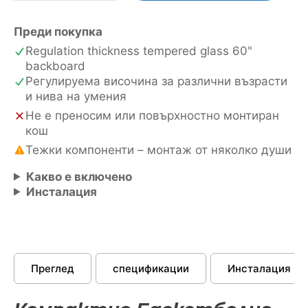
за
MegaSlam
Преди покупка
60
Regulation thickness tempered glass 60"
backboard
Регулируема височина за различни възрасти
и нива на умения
Не е преносим или повърхностно монтиран
кош
Тежки компоненти – монтаж от няколко души
Какво е включено
Инсталация
Преглед
спецификации
Инсталация