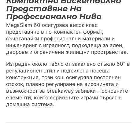
Компактно Баскетболно
Представяне На
Професионално Ниво
MegaSlam 60 осигурява висок клас
представяне в по-компактен формат,
съчетавайки професионални материали и
инженеринг с игралност, подходяща за алеи,
дворове и ограничени жилищни пространства.
Изграден около табло от закалено стъкло 60″ в
регулационен стил и подсилена носеща
конструкция, този кош осигурява постоянен
отскок, плавно регулиране на височината и
възможност за breakaway забивки – основните
елементи, които сериозните играчи търсят в
домашна система.