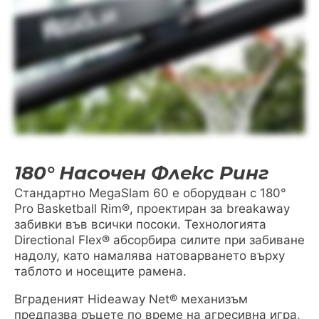
180° Насочен Флекс Ринг
Стандартно MegaSlam 60 е оборудван с 180°
Pro Basketball Rim®, проектиран за breakaway
забивки във всички посоки. Технологията
Directional Flex® абсорбира силите при забиване
надолу, като намалява натоварването върху
таблото и носещите рамена.
Вграденият Hideaway Net® механизъм
предпазва ръцете по време на агресивна игра,