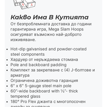
Какво Има В Кутията
От безпроблемната доставка до години
гарантирана игра, Mega Slam Hoops
осигуряват възможно най-доброто
изживяване.
Hot-dip galvanised and powder-coated
steel components
Хардуер от неръждаема стомана
Pole and backboard padding
Комплект за закрепване с (4) J-болтове и
арматура
Ограничена доживотна гаранция
6″ x 6″ 5-gauge steel main pole
60”-wide backboard with ½”- thick
tempered glass
180° Pro Flex джанта с многопосочен
дизайн за счупване