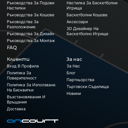
Ръководства За Подови
Настилка За Баскетболни
Настилки
Игрища
Ръководства За Кошове
Баскетболни Кошове
Ръководства За
Аксесоари
Разположение
3D Дизайнер На
Ръководства За Дизайн
Баскетболно Игрище
Ръководства За Монтаж
FAQ
Клиенти
За нас
Вход В Профила
За Нас
Политика За
Блог
Поверителност
Партньорства
Политика За Използване
Търговски Съдилища
На Бисквитки
Новини
Възстановявания И
Връщания
Доставка