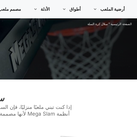
خطي
أرضية الملعب
أطواق
الأدلة
مصمم ملعب كر
لى
لمحتوى
الصفحة الرئيسية
"
سلال كرة السلة
سلا
أنظمة ega Slam