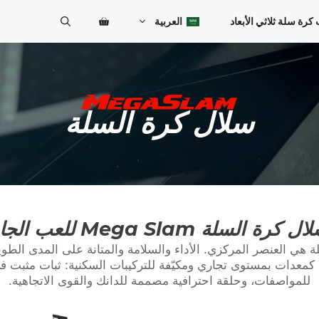
ة سلة ثلاثي الأبعاد
العربية
Bosanski
Български
سلال كرة السلة
Српски језик
Čeština
Dansk
Deutsch
ل كرة السلة Mega Slam للعب الجاد
English (UK)
Español
M لأنها مصممة كمعدات بمستوى تجاري ومكيّفة للتركيبات السكنية: ثبات م
للمواصفات، وحلقة احترافية مصممة للدانك والقوى الاتجاهية.
Eesti