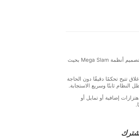
تكون السلة القابلة لتعديل الارتفاع مفيدة فقط إذا ظلت ثابتة ويمكن التنبؤ بأدائها عند كل إعداد. تم تصميم أنظمة Mega Slam بحيث
اق تتيح تحكمًا دقيقًا دون الحاجة
ل النظام ثابتًا وسريع الاستجابة.
اهتزازات إضافية أو تمايل أو
.
شترك