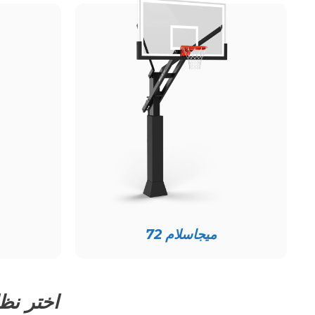
ميجاسلام 72
اختر نظامك: MegaSlam 72 