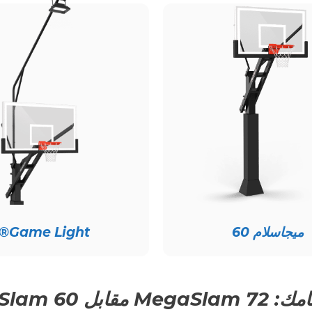
Français
Ελληνικά
Română
Hrvatski
Slovenčina
Italiano
Slovenščina
Magyar
Suomi
ميجاسلام 60
Game Light®
Latviešu valoda
Svenska
مقابل MegaSlam 60