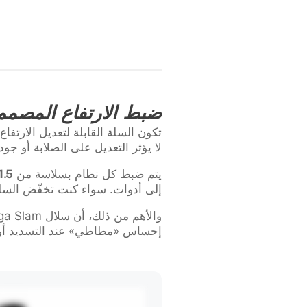
ضبط الارتفاع المصمم
لا يؤثر التعديل على الصلابة أو جودة
يتم ضبط كل نظام بسلاسة من
1.5 م إلى الارتفاع القانوني 3.05 م (0
إلى أدوات. سواء كنت تخفّض السلة لل
والأهم من ذلك، أن سلال Mega Slam مصممة بحيث
إحساس «مطاطي» عند التسديد أو تن