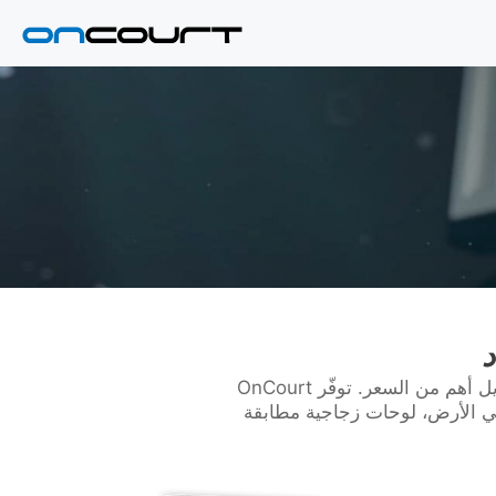
إذا كنت تبني ملعبًا منزليًا، فإن السلة هي العنصر المركزي. الأداء والسلامة والمتانة على المدى الطويل أهم من السعر. توفّر OnCourt
ثبت في الأرض، لوحات زجاجية مطابقة