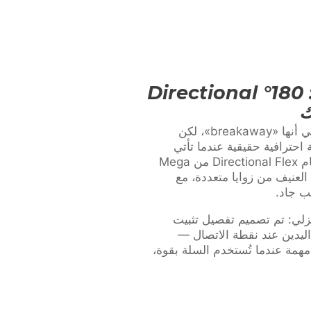
أداء حلقة احترافي: 180° Directional
العديد من السلال المنزلية تدّعي أنها «breakaway»، لكن
احترافية حقيقية عندما تأتي
القوة من زاوية. تم تصميم نظام Directional Flex من Mega
عب العنيف من زوايا متعددة، مع
ب جاد.
زلي: تم تصميم تفصيل تثبيت
اليدين عند نقطة الاتصال —
مهمة عندما تُستخدم السلة بقوة،