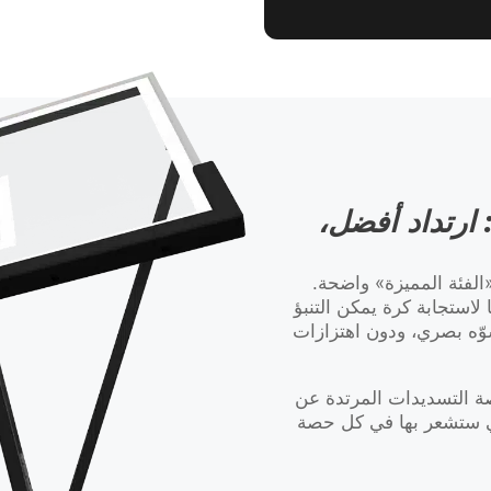
: ارتداد أفضل،
الفئة المميزة» واضحة.
ّى سميكًا لاستجابة كرة يمكن التنبؤ
وّه بصري، ودون اهتزازات
صة التسديدات المرتدة عن
تي ستشعر بها في كل حصة