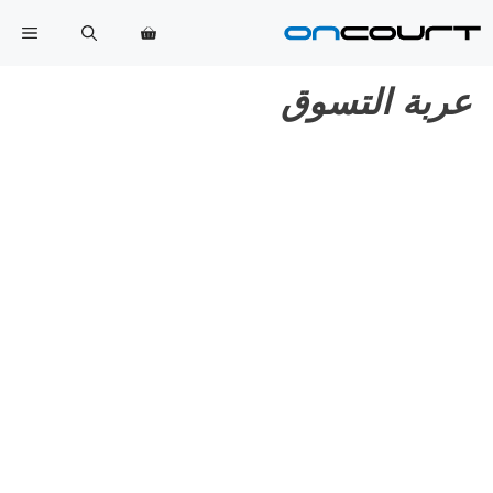
خطي
القا
لى
لمحتوى
عربة التسوق