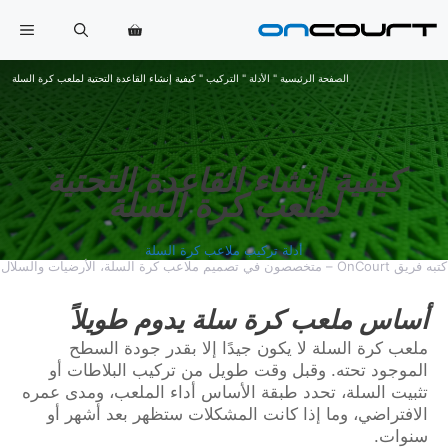
خطي
القا
لى
لمحتوى
الصفحة الرئيسية
"
الأدلة
"
التركيب
"
كيفية إنشاء القاعدة التحتية لملعب كرة السلة
كيفية إنشاء القاعدة التحتية
لملعب كرة السلة
أدلة تركيب ملاعب كرة السلة
كتبه فريق OnCourt – متخصصون في تصميم ملاعب كرة السلة، الأرضيات والسلال
أساس ملعب كرة سلة يدوم طويلاً
ملعب كرة السلة لا يكون جيدًا إلا بقدر جودة السطح
الموجود تحته. وقبل وقت طويل من تركيب البلاطات أو
تثبيت السلة، تحدد طبقة الأساس أداء الملعب، ومدى عمره
الافتراضي، وما إذا كانت المشكلات ستظهر بعد أشهر أو
سنوات.