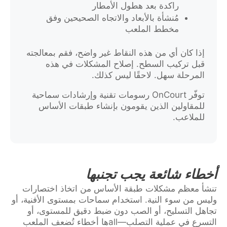
راكدة بعد هطول الأمطار
مُنشأة بالأبعاد والاتجاه الصحيحين وفق
مخطط الملعب
إذا كان أي من هذه النقاط غير واضح، فقم بمعالجته
قبل تركيب السطح. إصلاح المشكلات في هذه
المرحلة سهل. لاحقًا ليس كذلك.
توفّر OnCourt رسومات تقنية وإرشادات سماحية
للمقاولين الذين يقومون بإنشاء طبقات الأساس
للملاعب.
أخطاء شائعة يجب تجنبها
تنشأ معظم مشكلات طبقة الأساس من اتخاذ اختصارات
وليس من سوء النية. استخدام سماحات بمستوى الأفنية، أو
تجاهل التسليح، أو الصب دون ضبط دقيق للمستوى، أو
التسرع في عملية التصلب—allها أخطاء تُضعف الملعب