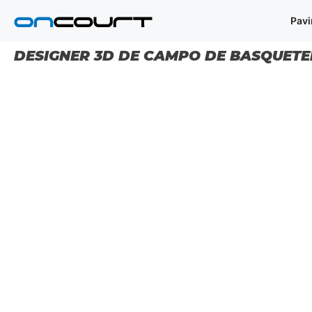
Saltar
Pav
para
o
conteúdo
DESIGNER 3D DE CAMPO DE BASQUET