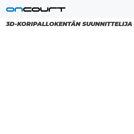
Siirry
sisältöön
3D-KORIPALLOKENTÄN SUUNNITTELIJA