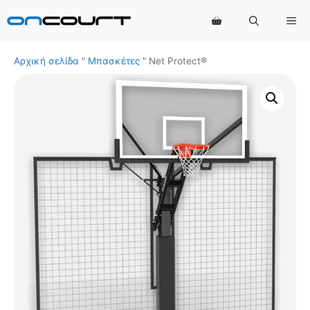
Μετάβαση
Με
στο
περιεχόμενο
Αρχική σελίδα
"
Μπασκέτες
"
Net Protect®