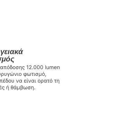
ργειακά
σμός
απόδοσης 12.000 lumen
υρυγώνιο φωτισμό,
πέδου να είναι ορατό τη
ές ή θάμβωση.