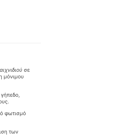
αιχνιδιού
σε
η μόνιμου
 γήπεδο,
ους.
κό φωτισμό
ιση των