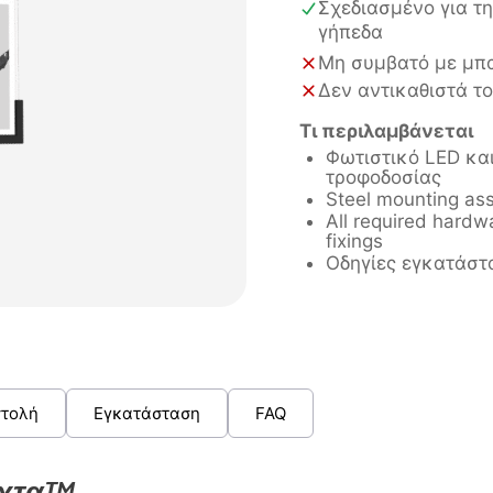
Σχεδιασμένο για τη
γήπεδα
Μη συμβατό με μπ
Δεν αντικαθιστά τ
Τι περιλαμβάνεται
Φωτιστικό LED κα
τροφοδοσίας
Steel mounting as
All required hardw
fixings
Οδηγίες εγκατάστ
τολή
Εγκατάσταση
FAQ
ύχτα™