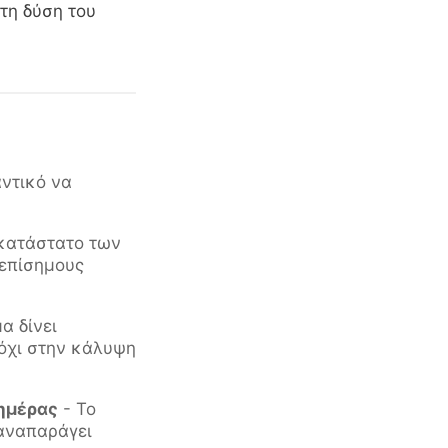
τη δύση του
αντικό να
οκατάστατο των
 επίσημους
α δίνει
 όχι στην κάλυψη
ημέρας
- Το
 αναπαράγει