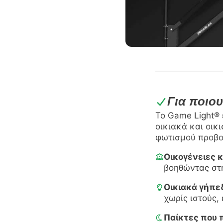
Για ποιο
Το Game Light® 
οικιακά και οικ
φωτισμού προβο
Οικογένειες κ
βοηθώντας στη
Οικιακά γήπε
χωρίς ιστούς,
Παίκτες που 