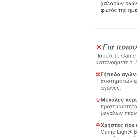
χαλαρών αγών
φωτός της ημέ
Για ποιο
Παρότι το Game 
κατανοήσετε τι
Γήπεδα αγώνω
συστημάτων φ
αγώνες.
Μεγάλες περι
προτεραιότητα
μεγάλων περι
Χρήστες που
Game Light® β