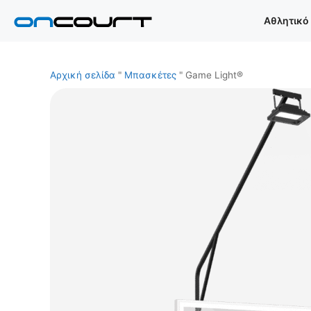
Μετάβαση
Αθλητικό
στο
περιεχόμενο
Αρχική σελίδα
"
Μπασκέτες
"
Game Light®