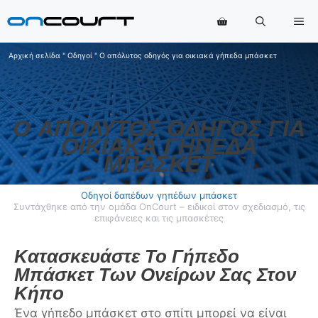
Μετάβαση
Με
στο
περιεχόμενο
Αρχική σελίδα
"
Οδηγοί
"
Ο απόλυτος οδηγός για οικιακά γήπεδα μπάσκετ
Ο ΑΠΌΛΥΤΟΣ ΟΔΗΓΌΣ ΓΙΑ
ΟΙΚΙΑΚΆ ΓΉΠΕΔΑ
ΜΠΆΣΚΕΤ
Οδηγοί δαπέδων γηπέδων μπάσκετ
Συντάχθηκε από την ομάδα OnCourt – ειδικοί στον σχεδιασμό, τις
επιφάνειες και τις μπασκέτες
Κατασκευάστε Το Γήπεδο
Μπάσκετ Των Ονείρων Σας Στον
Κήπο
Ένα γήπεδο μπάσκετ στο σπίτι μπορεί να είναι