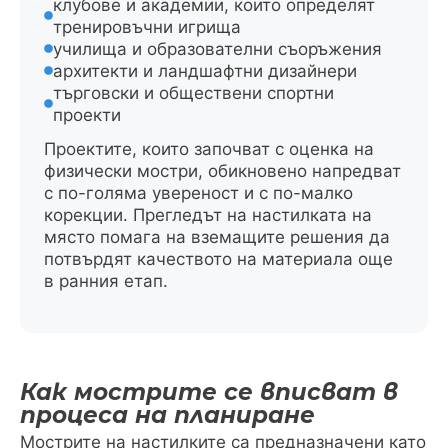
клубове и академии, които определят
тренировъчни игрища
училища и образователни съоръжения
архитекти и ландшафтни дизайнери
търговски и обществени спортни
проекти
Проектите, които започват с оценка на
физически мостри, обикновено напредват
с по-голяма увереност и с по-малко
корекции. Прегледът на настилката на
място помага на вземащите решения да
потвърдят качеството на материала още
в ранния етап.
Как мострите се вписват в
процеса на планиране
Мострите на настилките са предназначени като