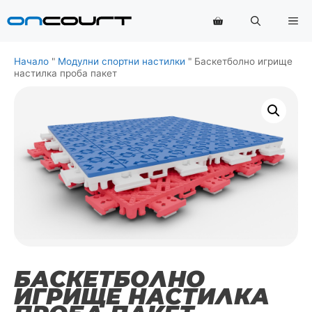
Преминаване
Ме
към
съдържанието
Начало
"
Модулни спортни настилки
"
Баскетболно игрище
настилка проба пакет
БАСКЕТБОЛНО
ИГРИЩЕ НАСТИЛКА