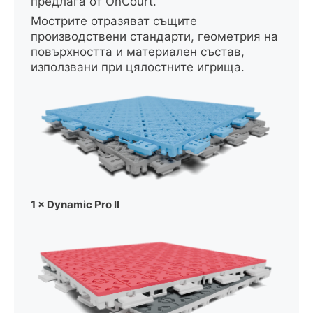
предлага от OnCourt.
Мострите отразяват същите
производствени стандарти, геометрия на
повърхността и материален състав,
използвани при цялостните игрища.
1 × Dynamic Pro II