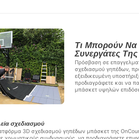
Τι Μπορούν Να 
Συνεργάτες Τη
Πρόσβαση σε επαγγελματ
σχεδιασμού γηπέδων, προ
εξειδικευμένη υποστήριξ
προδιαγράφετε και να π
μπάσκετ υψηλών επιδόσε
εία σχεδιασμού
ατφόρμα 3D σχεδιασμού γηπέδων μπάσκετ της OnCourt
άτε χρωματικούς συνδυασμούς, να προδιαγράφετε επιφ