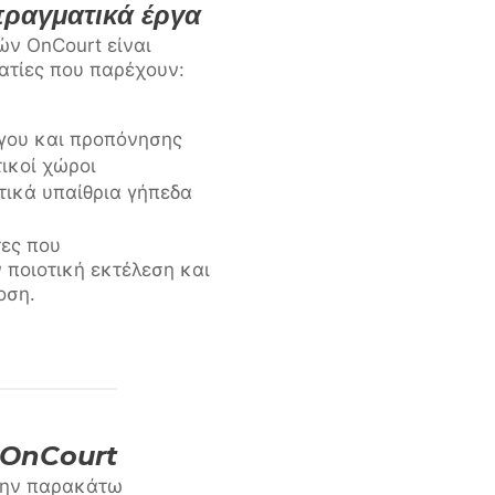
πραγματικά έργα
ν OnCourt είναι
ατίες που παρέχουν:
γου και προπόνησης
ικοί χώροι
τικά υπαίθρια γήπεδα
ες που
 ποιοτική εκτέλεση και
οση.
υ OnCourt
 την παρακάτω