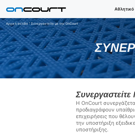
Μετάβαση
Αθλητικό
στο
περιεχόμενο
Αρχική σελίδα
"
Συνεργαστείτε με την OnCourt
ΣΥΝΕΡ
Συνεργαστείτε
Η OnCourt συνεργάζετα
προδιαγράφουν υπαίθρι
επιχειρήσεις που θέλο
την υποστήριξη εξειδι
υποστήριξης.