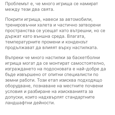
Проблемът е, че много игрища се намират
между тези два свята.
Покрити игрища, навеси за автомобили,
тренировъчни халета и частично затворени
пространства се усещат като вътрешни, но се
държат като външна среда. Влагата,
температурните промени и кондензът
продължават да влияят върху настилката.
Въпреки че много настилки за баскетболни
игрища могат да се монтират самостоятелно,
изграждането на подосновата е най-добре да
бъде извършено от опитни специалисти по
земни работи. Този етап изисква подходящо
оборудване, познаване на местните почвени
условия и разбиране на изискванията за
допуски, които надхвърлят стандартните
ландшафтни дейности.