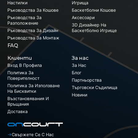
Настилки
Игрища
Ръководства За Кошове
Баскетболни Кошове
Ръководства За
Аксесоари
Разположение
3D Дизайнер На
Ръководства За Дизайн
Баскетболно Игрище
Ръководства За Монтаж
FAQ
Клиенти
За нас
Вход В Профила
За Нас
Политика За
Блог
Поверителност
Партньорства
Политика За Използване
Търговски Съдилища
На Бисквитки
Новини
Възстановявания И
Връщания
Доставка
Свържете Се С Нас