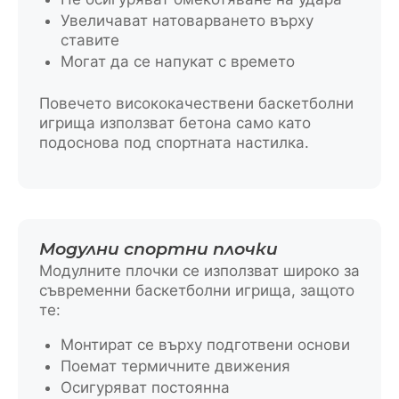
Увеличават натоварването върху
ставите
Могат да се напукат с времето
Повечето висококачествени баскетболни
игрища използват бетона само като
подоснова под спортната настилка.
Модулни спортни плочки
Модулните плочки се използват широко за
съвременни баскетболни игрища, защото
те:
Монтират се върху подготвени основи
Поемат термичните движения
Осигуряват постоянна