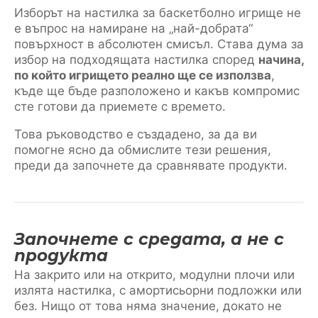
Изборът на настилка за баскетболно игрище не
е въпрос на намиране на „най-добрата“
повърхност в абсолютен смисъл. Става дума за
избор на подходящата настилка според
начина,
по който игрището реално ще се използва
,
къде ще бъде разположено и какъв компромис
сте готови да приемете с времето.
Това ръководство е създадено, за да ви
помогне ясно да обмислите тези решения,
преди да започнете да сравнявате продукти.
Започнете с средата, а не с
продукта
На закрито или на открито, модулни плочи или
излята настилка, с амортисьорни подложки или
без. Нищо от това няма значение, докато не