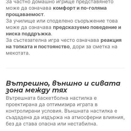
За частно домашно игрище представянето
може да означава
комфорт и по-голяма
прощаваемост
.
За училище или споделено съоръжение това
може да означава
предсказуемо поведение и
ниска поддръжка
.
За състезателна игра често означава
реакция
на топката и постоянство
, дори за сметка на
мекотата.
Вътрешно, външно и сивата
зона между тях
Вътрешната баскетболна настилка е
проектирана да оптимизира играта в
контролирани условия. Външната настилка е
създадена да издържа на атмосферни влияния,
без да става опасна или нестабилна.