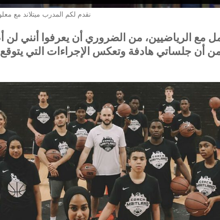
Lietuvių kalba
نقدم لكم المدرب ميتلاند مع مع
Türkçe
 مع الرياضيين، من الضروري أن يعرفوا أنني لن أ
Nederlands
من أن جلساتي هادفة وتعكس الإجراءات التي يتوقع م
Norsk bokmål
Polski
Português
Українська