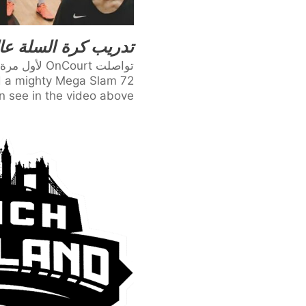
تدريب كرة السلة عا
تواصلت OnCourt لأول مرة مع المدرب ميتلاند خلال إحدى فعاليات ريد بُل رين حيث قدمنا
ed a mighty Mega Slam 72
 see in the video above.