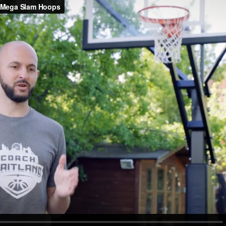
Français
Ελληνικά
Română
Hrvatski
Slovenčina
Italiano
Slovenščina
Magyar
Suomi
Latviešu valoda
Svenska