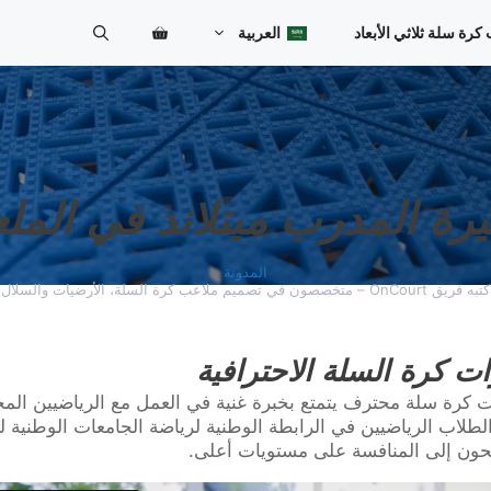
ة سلة ثلاثي الأبعاد
العربية
Bosanski
Български
Српски језик
رة المدرب ميتلاند في المل
Čeština
Dansk
المدونة
كتبه فريق OnCourt – متخصصون في تصميم ملاعب كرة السلة، الأرضيات والسلال
Deutsch
English (UK)
ت كرة السلة الاحترافية
ت كرة سلة محترف يتمتع بخبرة غنية في العمل مع الرياضيين المحت
Español
الطلاب الرياضيين في الرابطة الوطنية لرياضة الجامعات الوطنية 
Eesti
ون إلى المنافسة على مستويات أعلى.