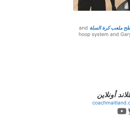
ح ملعب كرة السلة
and
hoop system and Gary 
لاند أونلاين
coachmaitland.
ك
يتر
غرام
يوتيوب