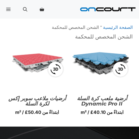
خطي
القا
لى
لمحتوى
الصفحة الرئيسية
"
الشحن المخصص للمحكمة
الشحن المخصص للمحكمة
عرض
عرض
عارض
عارض
المنتجات
المنتجات
ثلاثي
ثلاثي
أرضية ملعب كرة السلة
أرضيات ملاعب سوبر إكس
الأبعاد
الأبعاد
Dynamic Pro II
لكرة السلة
ابتداءً من
40.10
£
/ m²
ابتداءً من
50.40
£
/ m²