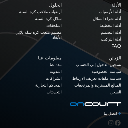
الأدلة
الحلول
أدلة الأرضيات
أرضيات ملاعب كرة السلة
أدلة شراء السلال
سلال كرة السلة
أدلة التخطيط
الملحقات
أدلة التصميم
مصمم ملعب كرة سلة ثلاثي
الأبعاد
أدلة التركيب
FAQ
الزبائن
معلومات عنا
تسجيل الدخول إلى الحساب
نبذة عنا
سياسة الخصوصية
المدونة
سياسة ملفات تعريف الارتباط
الشراكات
المبالغ المستردة والمرتجعات
المحاكم التجارية
الشحن
التحديثات
اتصل بنا
فيسبوك
إنستغرام