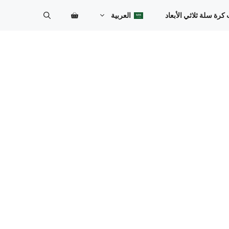
ة سلة ثلاثي الأبعاد
العربية
Bosanski
Български
Српски језик
Čeština
Dansk
Deutsch
English (UK)
Español
Eesti